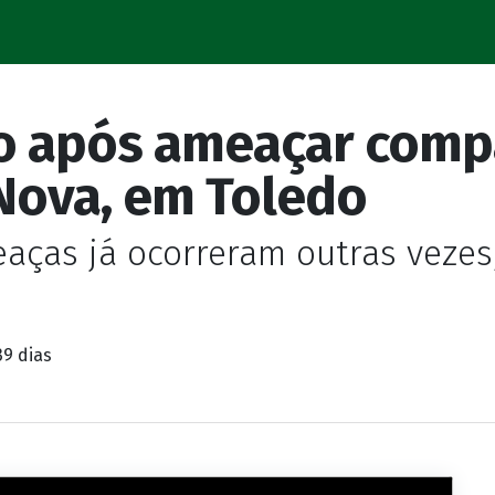
o após ameaçar comp
 Nova, em Toledo
aças já ocorreram outras vezes
39 dias