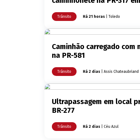
caminhonete na PR-317 em
Trânsito
Há 21 horas
| Toledo
Caminhão carregado com m
na PR-581
Trânsito
Há 2 dias
| Assis Chateaubriand
Ultrapassagem em local pr
BR-277
Trânsito
Há 2 dias
| Céu Azul