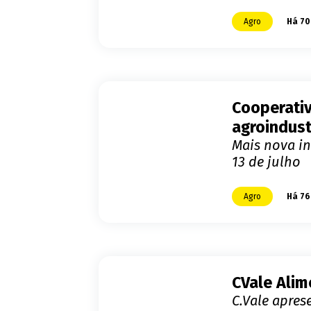
Agro
Há 70
Cooperati
agroindust
Mais nova in
13 de julho
Agro
Há 76
CVale Alim
C.Vale apres