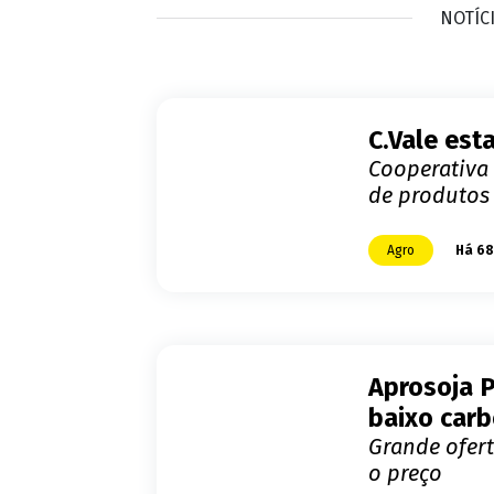
NOTÍC
C.Vale est
Cooperativa 
de produtos 
Agro
Há 68
Aprosoja P
baixo car
Grande ofert
o preço