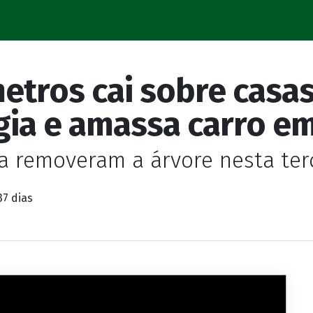
metros cai sobre casa
gia e amassa carro e
a removeram a árvore nesta ter
37 dias