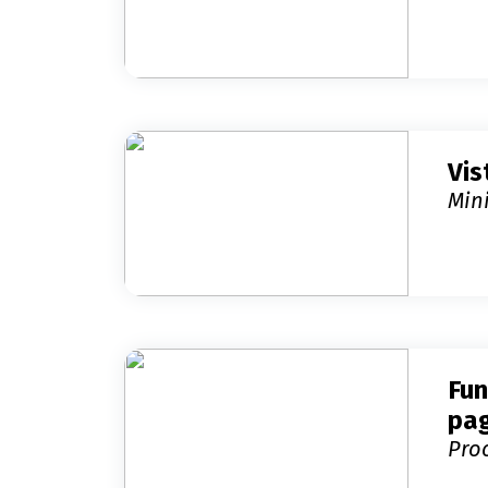
Sa
Vis
Mini
Sa
Fun
pag
Proc