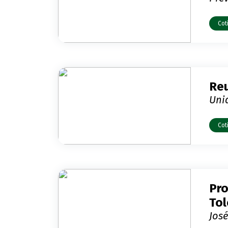
Cot
Reu
Unid
Cot
Pro
To
José