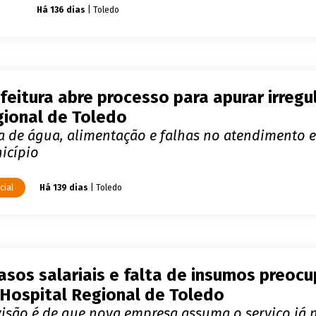
úde
Há 136 dias
| Toledo
feitura abre processo para apurar irreg
ional de Toledo
ta de água, alimentação e falhas no atendimento 
icípio
cial
Há 139 dias
| Toledo
asos salariais e falta de insumos preoc
Hospital Regional de Toledo
visão é de que nova empresa assuma o serviço já