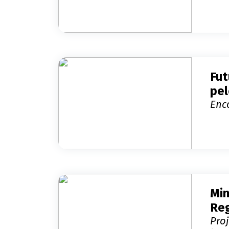
Sa
Fut
pe
Enc
Sa
Min
Reg
Proj