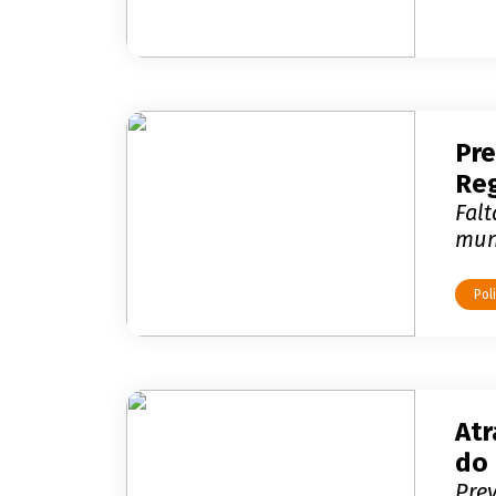
Sa
Pre
Reg
Fal
mun
Poli
Atr
do 
Pre