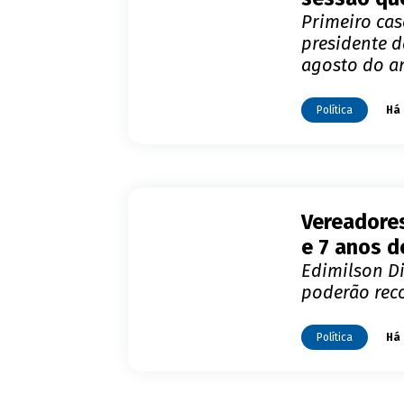
Primeiro cas
presidente 
agosto do a
Política
Há 
Vereadore
e 7 anos d
Edimilson Di
poderão reco
Política
Há 