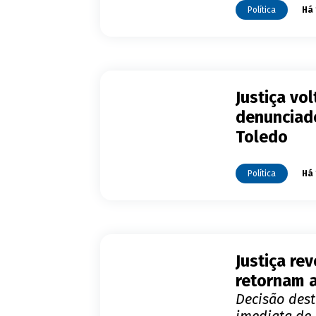
Política
Há 
Justiça vo
denunciad
Toledo
Política
Há 
Justiça re
retornam 
Decisão dest