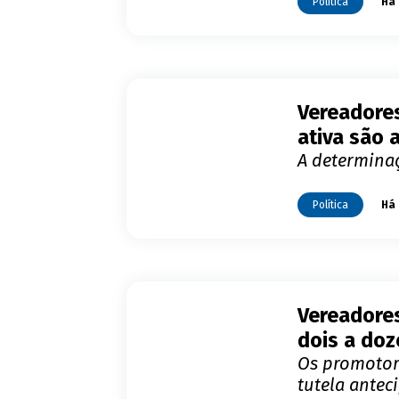
Política
Há 
Vereadore
ativa são 
A determinaç
Política
Há 
Vereadore
dois a doz
Os promotore
tutela antec