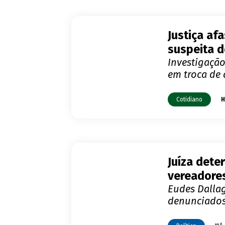
Justiça af
suspeita d
Investigação
em troca de 
Cotidiano
H
Juíza dete
vereadore
Eudes Dalla
denunciados