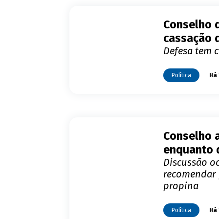
Conselho d
cassação 
Defesa tem c
Política
Há 
Conselho 
enquanto 
Discussão oc
recomendar 
propina
Política
Há 