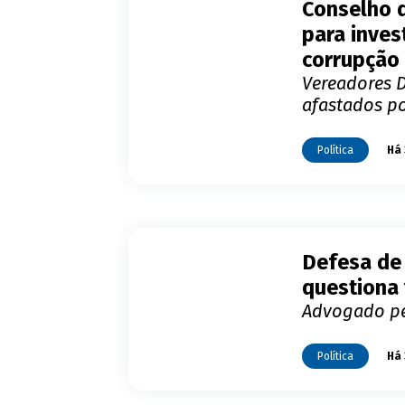
Conselho d
para inves
corrupção
Vereadores 
afastados po
Política
Há 
Defesa de
questiona 
Advogado pe
Política
Há 